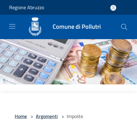
Salta al contenuto principale
Regione Abruzzo
Comune di Pollutri
Home
>
Argomenti
>
Imposte