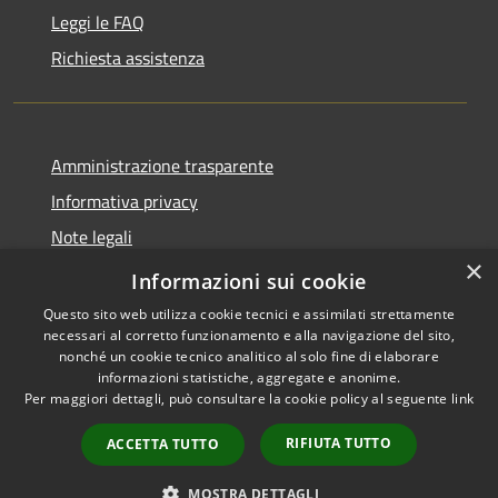
Leggi le FAQ
Richiesta assistenza
Amministrazione trasparente
Informativa privacy
Note legali
×
Dichiarazione di accessibilità
Informazioni sui cookie
Questo sito web utilizza cookie tecnici e assimilati strettamente
necessari al corretto funzionamento e alla navigazione del sito,
nonché un cookie tecnico analitico al solo fine di elaborare
informazioni statistiche, aggregate e anonime.
RSS
Copyright © 2026 • Comune di
Per maggiori dettagli, può consultare la cookie policy al seguente
link
Accessibilità
Pollutri • Powered by
Privacy
Municipium
Accesso
•
RIFIUTA TUTTO
ACCETTA TUTTO
Cookie
redazione
Mappa del sito
MOSTRA DETTAGLI