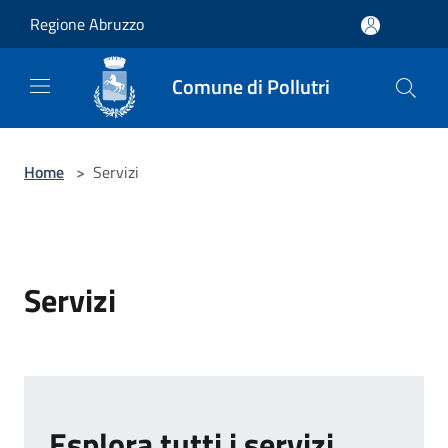
Salta al contenuto principale
Regione Abruzzo
Comune di Pollutri
Home
>
Servizi
Servizi
Esplora tutti i servizi