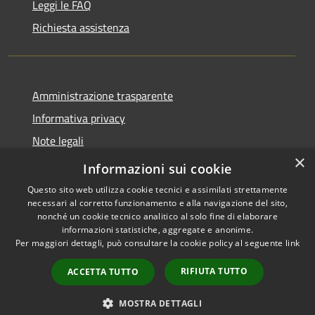
Leggi le FAQ
Richiesta assistenza
Amministrazione trasparente
Informativa privacy
Note legali
×
Dichiarazione di accessibilità
Informazioni sui cookie
Questo sito web utilizza cookie tecnici e assimilati strettamente
necessari al corretto funzionamento e alla navigazione del sito,
nonché un cookie tecnico analitico al solo fine di elaborare
informazioni statistiche, aggregate e anonime.
RSS
Copyright © 2026 • Comune di
Per maggiori dettagli, può consultare la cookie policy al seguente
link
Accessibilità
Pollutri • Powered by
Privacy
Municipium
Accesso
•
RIFIUTA TUTTO
ACCETTA TUTTO
Cookie
redazione
Mappa del sito
MOSTRA DETTAGLI