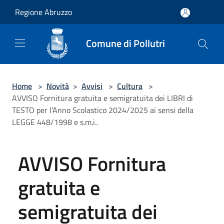
Salta al contenuto principale
Regione Abruzzo
Comune di Pollutri
Home
>
Novità
>
Avvisi
>
Cultura
>
AVVISO Fornitura gratuita e semigratuita dei LIBRI di
TESTO per l'Anno Scolastico 2024/2025 ai sensi della
LEGGE 448/1998 e s.m.i..
AVVISO Fornitura
gratuita e
semigratuita dei