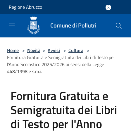
Salta al contenuto principale
Regione Abruzzo
Comune di Pollutri
Home
>
Novità
>
Avvisi
>
Cultura
>
Fornitura Gratuita e Semigratuita dei Libri di Testo per
l'Anno Scolastico 2025/2026 ai sensi della Legge
448/1998 e s.m.i.
Fornitura Gratuita e
Semigratuita dei Libri
di Testo per l'Anno