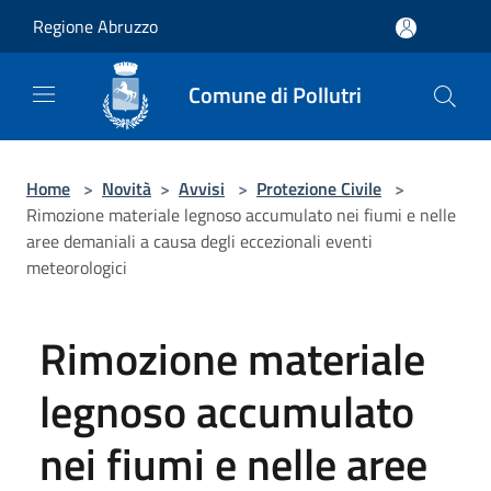
Salta al contenuto principale
Regione Abruzzo
Comune di Pollutri
Home
>
Novità
>
Avvisi
>
Protezione Civile
>
Rimozione materiale legnoso accumulato nei fiumi e nelle
aree demaniali a causa degli eccezionali eventi
meteorologici
Rimozione materiale
legnoso accumulato
nei fiumi e nelle aree