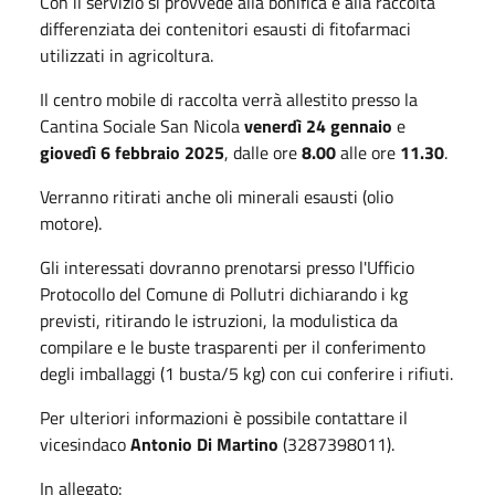
Con il servizio si provvede alla bonifica e alla raccolta
differenziata dei contenitori esausti di fitofarmaci
utilizzati in agricoltura.
Il centro mobile di raccolta verrà allestito presso la
Cantina Sociale San Nicola
venerdì 24 gennaio
e
giovedì 6 febbraio 2025
, dalle ore
8.00
alle ore
11.30
.
Verranno ritirati anche oli minerali esausti (olio
motore).
Gli interessati dovranno prenotarsi presso l'Ufficio
Protocollo del Comune di Pollutri dichiarando i kg
previsti, ritirando le istruzioni, la modulistica da
compilare e le buste trasparenti per il conferimento
degli imballaggi (1 busta/5 kg) con cui conferire i rifiuti.
Per ulteriori informazioni è possibile contattare il
vicesindaco
Antonio Di Martino
(3287398011).
In allegato: