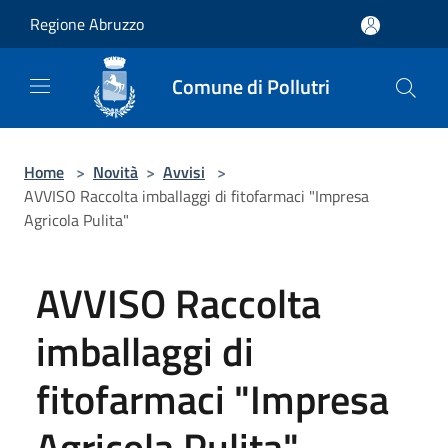
Salta al contenuto principale
Regione Abruzzo
Comune di Pollutri
Home
>
Novità
>
Avvisi
>
AVVISO Raccolta imballaggi di fitofarmaci "Impresa
Agricola Pulita"
AVVISO Raccolta
imballaggi di
fitofarmaci "Impresa
Agricola Pulita"