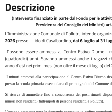
Descrizione
(Intervento finanziato in parte dal Fondo per le attivi
Previdenza del Consiglio dei Ministri) art
L’Amministrazione Comunale di Pollutri, intende organiz
2026
presso il Lido di Casalbordino,
dal 6 luglio al 31 lu
Possono essere ammessi al Centro
Estivo Diurno
i 
(quattordici) anni. Saranno ammessi anche i ragazzi 
anno d’età nei primi mesi (non oltre il mese di luglio) del
I minori ammessi alla partecipazione al Centro Estivo Diurno devo
presso la scuola primaria e secondaria di primo grado del Comune di
Si riserva di ammettere fino a concorrenza dei posti rimasti dispo
minori non residenti (figli/nipoti di persone residenti a Pollutri).
Verranno ammesse tutte le domande pervenute in ordine cronologico