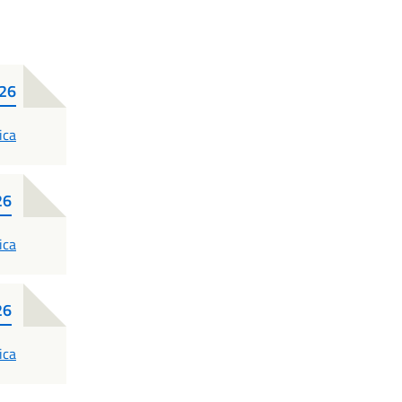
026
ica
26
ica
26
ica