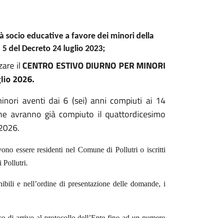
tà socio educative a favore dei minori della
. 5 del Decreto 24 luglio 2023;
zare il
CENTRO ESTIVO DIURNO PER MINORI
glio 2026.
minori aventi dai 6 (sei) anni compiuti ai 14
che avranno già compiuto il quattordicesimo
 2026.
no essere residenti nel Comune di Pollutri o iscritti
 Pollutri.
nibili e nell’ordine di presentazione delle domande, i
 di arrivo al protocollo dell’Ente fino ad un numero