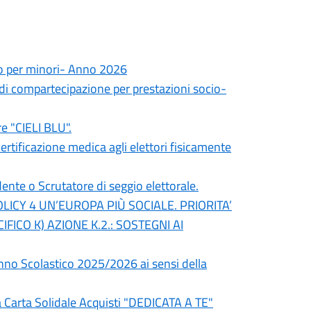
no per minori- Anno 2026
di compartecipazione per prestazioni socio-
re "CIELI BLU".
tificazione medica agli elettori fisicamente
dente o Scrutatore di seggio elettorale.
OLICY 4 UN’EUROPA PIÙ SOCIALE. PRIORITA’
IFICO K) AZIONE K.2.: SOSTEGNI AI
'Anno Scolastico 2025/2026 ai sensi della
lla Carta Solidale Acquisti "DEDICATA A TE"