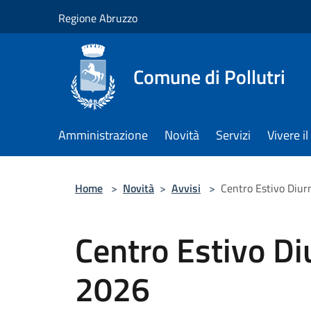
Salta al contenuto principale
Regione Abruzzo
Comune di Pollutri
Amministrazione
Novità
Servizi
Vivere 
Home
>
Novità
>
Avvisi
>
Centro Estivo Diur
Centro Estivo Di
2026