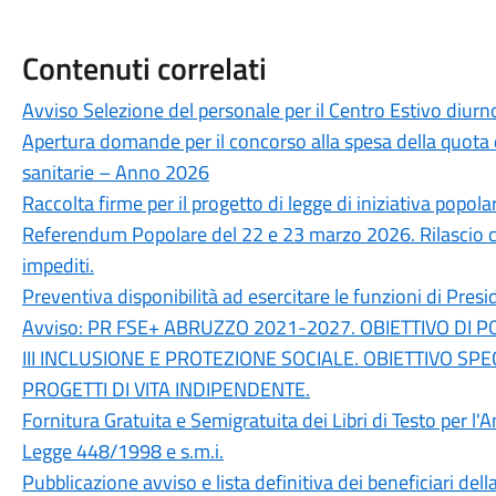
Contenuti correlati
Avviso Selezione del personale per il Centro Estivo diur
Apertura domande per il concorso alla spesa della quota 
sanitarie – Anno 2026
Raccolta firme per il progetto di legge di iniziativa popola
Referendum Popolare del 22 e 23 marzo 2026. Rilascio cer
impediti.
Preventiva disponibilità ad esercitare le funzioni di Presi
Avviso: PR FSE+ ABRUZZO 2021-2027. OBIETTIVO DI P
III INCLUSIONE E PROTEZIONE SOCIALE. OBIETTIVO SPEC
PROGETTI DI VITA INDIPENDENTE.
Fornitura Gratuita e Semigratuita dei Libri di Testo per l
Legge 448/1998 e s.m.i.
Pubblicazione avviso e lista definitiva dei beneficiari de