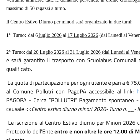
massimo di 50 ragazzi a turno.
Il Centro
Estivo Diurno per minori
sarà organizzato in due turni:
1
°
Turno:
dal 6
luglio 2026
al
17 Luglio 2026
(dal Lunedì al Vener
2°
Turno:
dal 20 Luglio 2026 al 31 Luglio 2026 (dal Lunedì al Vene
e sarà garantito il trasporto con Scuolabus Comunali e 
qualificato.
La quota di partecipazione per ogni utente è pari a € 75
al Comune Pollutri con
PagoPA accessibile al link:
h
PAGOPA - Cerca “POLLUTRI” Pagamento spontaneo - Cen
causale <<
Centro estivo diurno minori 2026- Turno n. __- 
Le iscrizione al Centro Estivo diurno per Minori 2026 
Protocollo dell’Ente
entro e non oltre le ore 12,00 di M