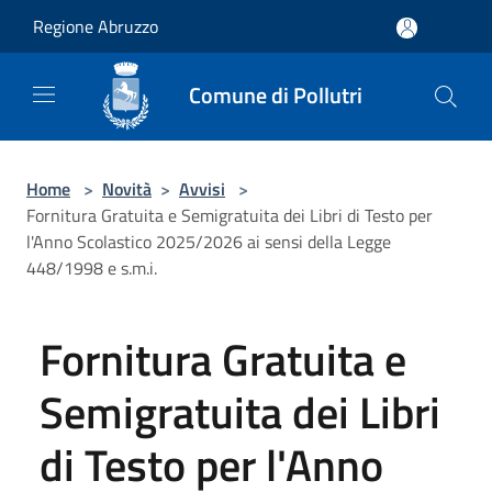
Salta al contenuto principale
Regione Abruzzo
Comune di Pollutri
Home
>
Novità
>
Avvisi
>
Fornitura Gratuita e Semigratuita dei Libri di Testo per
l'Anno Scolastico 2025/2026 ai sensi della Legge
448/1998 e s.m.i.
Fornitura Gratuita e
Semigratuita dei Libri
di Testo per l'Anno