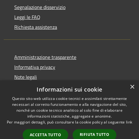
Segnalazione disservizio
Leggi le FAQ
Richiesta assistenza
Amministrazione trasparente
Informativa privacy
Note legali
×
Dichiarazione di accessibilità
Informazioni sui cookie
Questo sito web utilizza cookie tecnici e assimilati strettamente
necessari al corretto funzionamento e alla navigazione del sito,
nonché un cookie tecnico analitico al solo fine di elaborare
informazioni statistiche, aggregate e anonime.
RSS
Copyright © 2026 • Comune di
Per maggiori dettagli, può consultare la cookie policy al seguente
link
Accessibilità
Pollutri • Powered by
Privacy
Municipium
Accesso
•
RIFIUTA TUTTO
ACCETTA TUTTO