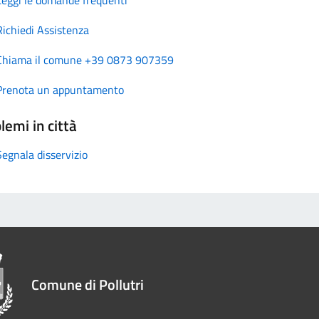
Richiedi Assistenza
Chiama il comune +39 0873 907359
Prenota un appuntamento
lemi in città
Segnala disservizio
Comune di Pollutri