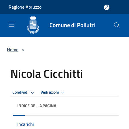
Salta al contenuto principale
Regione Abruzzo
Comune di Pollutri
Home
>
Nicola Cicchitti
Condividi
Vedi azioni
INDICE DELLA PAGINA
Incarichi