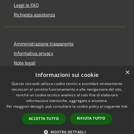
Leggi le FAQ
Richiesta assistenza
Amministrazione trasparente
Informativa privacy
Note legali
×
Dichiarazione di accessibilità
Informazioni sui cookie
Questo sito web utilizza cookie tecnici e assimilati strettamente
necessari al corretto funzionamento e alla navigazione del sito,
nonché un cookie tecnico analitico al solo fine di elaborare
informazioni statistiche, aggregate e anonime.
RSS
Copyright © 2026 • Comune di
Per maggiori dettagli, può consultare la cookie policy al seguente
link
Accessibilità
Pollutri • Powered by
Privacy
Municipium
Accesso
•
RIFIUTA TUTTO
ACCETTA TUTTO
Cookie
redazione
Mappa del sito
MOSTRA DETTAGLI