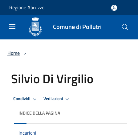
Salta al contenuto principale
Regione Abruzzo
Comune di Pollutri
Home
>
Silvio Di Virgilio
Condividi
Vedi azioni
INDICE DELLA PAGINA
Incarichi