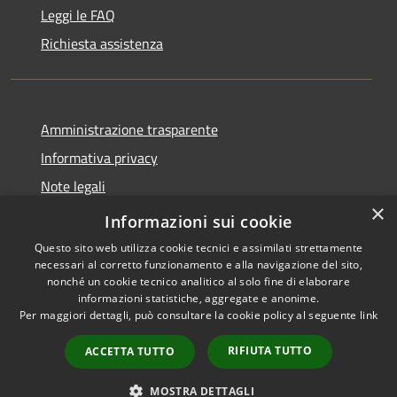
Leggi le FAQ
Richiesta assistenza
Amministrazione trasparente
Informativa privacy
Note legali
×
Dichiarazione di accessibilità
Informazioni sui cookie
Questo sito web utilizza cookie tecnici e assimilati strettamente
necessari al corretto funzionamento e alla navigazione del sito,
nonché un cookie tecnico analitico al solo fine di elaborare
informazioni statistiche, aggregate e anonime.
RSS
Copyright © 2026 • Comune di
Per maggiori dettagli, può consultare la cookie policy al seguente
link
Accessibilità
Pollutri • Powered by
Privacy
Municipium
Accesso
•
RIFIUTA TUTTO
ACCETTA TUTTO
Cookie
redazione
Mappa del sito
MOSTRA DETTAGLI