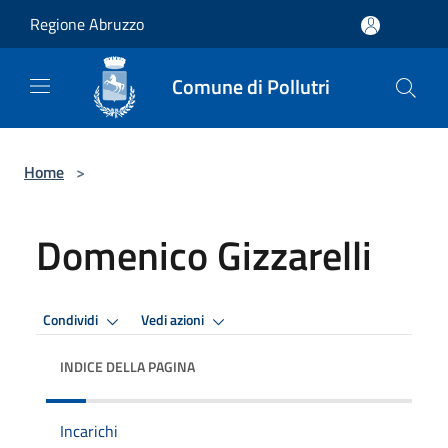
Salta al contenuto principale
Regione Abruzzo
Comune di Pollutri
Home
>
Domenico Gizzarelli
Condividi
Vedi azioni
INDICE DELLA PAGINA
Incarichi