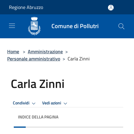
Salta al contenuto principale
Regione Abruzzo
Comune di Pollutri
Home
>
Amministrazione
>
Personale amministrativo
>
Carla Zinni
Carla Zinni
Condividi
Vedi azioni
INDICE DELLA PAGINA