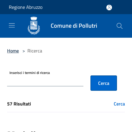
Salta al contenuto principale
Regione Abruzzo
Comune di Pollutri
Home
>
Ricerca
Inserisci i termini di ricerca
Cerca
57 Risultati
Cerca
[results] Risultati