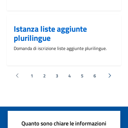
Istanza liste aggiunte
plurilingue
Domanda di iscrizione liste aggiunte plurilingue.
1
2
3
4
5
6
Pagina precedente
Successi
Quanto sono chiare le informazioni