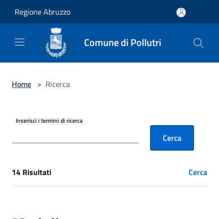
Salta al contenuto principale
Regione Abruzzo
Comune di Pollutri
Home
>
Ricerca
Inserisci i termini di ricerca
Cerca
14 Risultati
Cerca
[results] Risultati