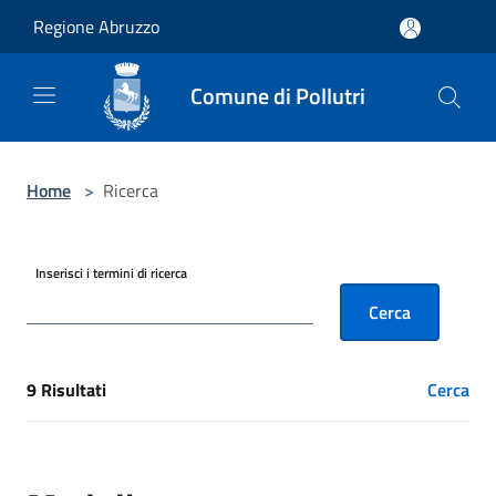
Salta al contenuto principale
Regione Abruzzo
Comune di Pollutri
Home
>
Ricerca
Inserisci i termini di ricerca
Cerca
9 Risultati
Cerca
[results] Risultati