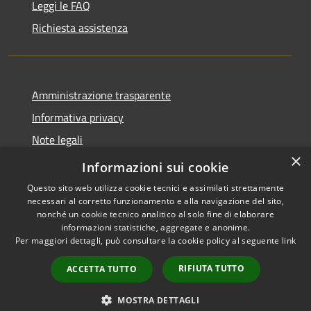
Leggi le FAQ
Richiesta assistenza
Amministrazione trasparente
Informativa privacy
Note legali
×
Dichiarazione di accessibilità
Informazioni sui cookie
Questo sito web utilizza cookie tecnici e assimilati strettamente
necessari al corretto funzionamento e alla navigazione del sito,
nonché un cookie tecnico analitico al solo fine di elaborare
informazioni statistiche, aggregate e anonime.
RSS
Copyright © 2026 • Comune di
Per maggiori dettagli, può consultare la cookie policy al seguente
link
Accessibilità
Pollutri • Powered by
Privacy
Municipium
Accesso
•
RIFIUTA TUTTO
ACCETTA TUTTO
Cookie
redazione
Mappa del sito
MOSTRA DETTAGLI