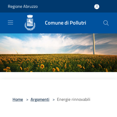
Salta al contenuto principale
Regione Abruzzo
Comune di Pollutri
Home
>
Argomenti
>
Energie rinnovabili