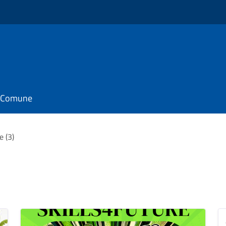
il Comune
e (3)