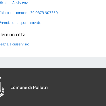
Richiedi Assistenza
Chiama il comune +39 0873 907359
Prenota un appuntamento
lemi in città
Segnala disservizio
Comune di Pollutri