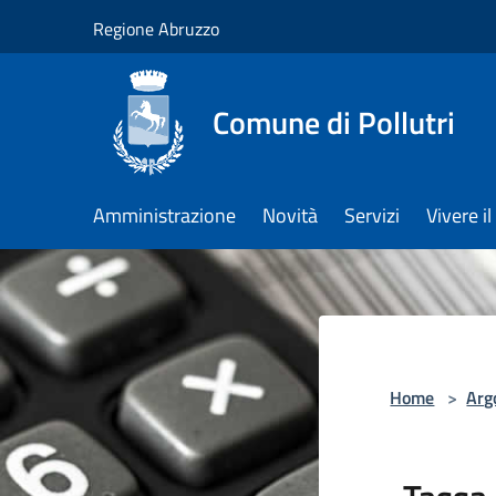
Salta al contenuto principale
Regione Abruzzo
Comune di Pollutri
Amministrazione
Novità
Servizi
Vivere 
Home
>
Arg