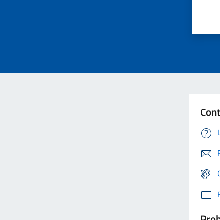
Cont
Prob