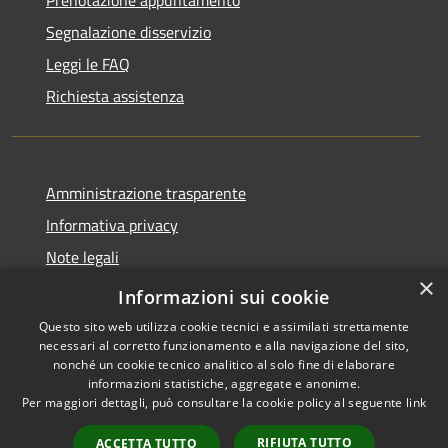
Segnalazione disservizio
Leggi le FAQ
Richiesta assistenza
Amministrazione trasparente
Informativa privacy
Note legali
×
Dichiarazione di accessibilità
Informazioni sui cookie
Questo sito web utilizza cookie tecnici e assimilati strettamente
necessari al corretto funzionamento e alla navigazione del sito,
nonché un cookie tecnico analitico al solo fine di elaborare
informazioni statistiche, aggregate e anonime.
RSS
Copyright © 2026 • Comune di
Per maggiori dettagli, può consultare la cookie policy al seguente
link
Accessibilità
Pollutri • Powered by
Privacy
Municipium
Accesso
•
RIFIUTA TUTTO
ACCETTA TUTTO