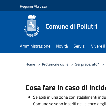
Salta al contenuto principale
Regione Abruzzo
Comune di Pollutri
Amministrazione
Novità
Servizi
Vivere 
Home
>
Protezione civile
>
Sei preparato?
>
Cosa fare in caso di inci
Se abiti in una zona con stabilimenti indu
Comune se sono inseriti nell'elenco degli i