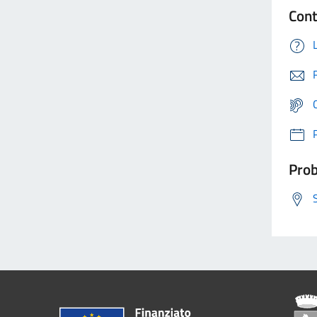
Cont
Prob