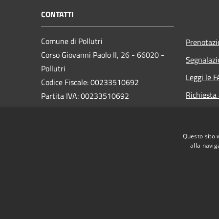
CONTATTI
Comune di Pollutri
Prenotaz
Corso Giovanni Paolo II, 26 - 66020 -
Segnalazi
Pollutri
Leggi le 
Codice Fiscale: 00233510692
Richiesta
Partita IVA: 00233510692
PEC:
comunedipollutri@legalmail.it
Questo sito 
Centralino Unico:
+39 0873 907359
alla navig
RSS
Accessibilità
Privacy
Cookie
Mappa de