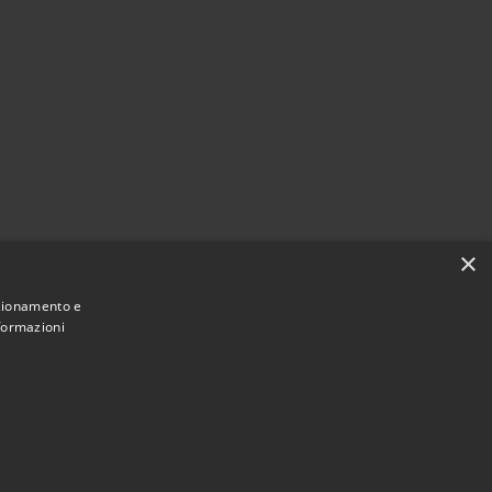
×
nzionamento e
nformazioni
Municipium
Accesso redazione
i Pollutri • Powered by
•